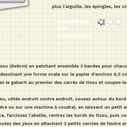
plus l'aiguille, les épingles, les c
ÉVALUATION
DES
COMPÉTENCE
S
tissu (8x8cm) en patchant ensemble 3 bandes pour chacu
 dessinant une forme ovale sur le papier d'environ 6,5 c
z le gabarit au premier des carrés de tissu et coupez-le 
issu, côtés endroit contre endroit, cousez autour du bord
rière ou sur une machine à coudre), en laissant un petit 
ce, farcissez l'abeille, rentrez les bords du tissu, puis c
ajoutez des yeux en attachant 2 petits cercles de feutre a